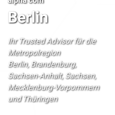
alpha com
Berlin
Ihr Trusted Advisor für die
Metropolregion
Berlin, Brandenburg,
Sachsen-Anhalt, Sachsen,
Mecklenburg-Vorpommern
und Thüringen